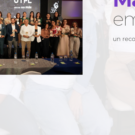
em
un reco