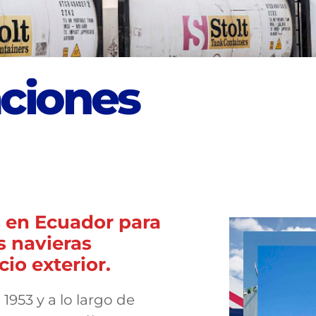
a
c
i
o
n
e
s
 en Ecuador para
s navieras
io exterior.
1953 y a lo largo de