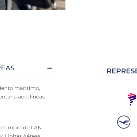
REAS
iento marítimo,
ntar a aerolíneas
la compra de LAN
AM Linhas Aéreas.