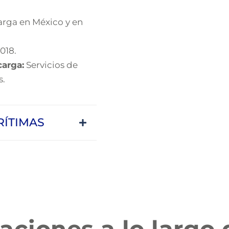
arga en México y en
018.
carga:
Servicios de
s.
ÍTIMAS
aciones
a
lo
largo