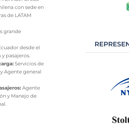
hilena con sede en
oras de LATAM
ás grande
Ecuador desde el
 y pasajeros.
carga:
Servicios de
 y Agente general
asajeros:
Agente
ión y Manejo de
al.