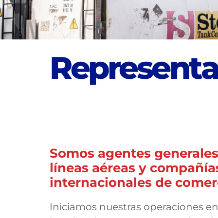
R
e
p
r
e
s
e
n
t
Somos agentes generales
líneas aéreas y compañía
internacionales de comerc
Iniciamos nuestras operaciones en 