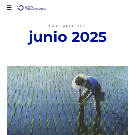
Logística
DATE ARCHIVES
Inteligente
junio 2025
para
un
Mundo
en
Movimiento