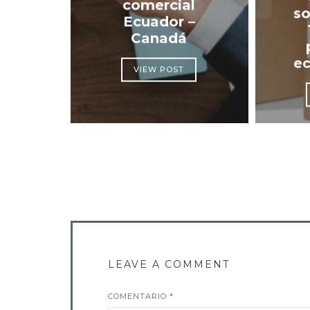
comercial
so
Ecuador –
Canadá
e
VIEW POST
LEAVE A COMMENT
COMENTARIO
*