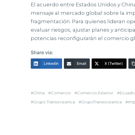
El acuerdo entre Estados Unidos y Chi
mensaje al mercado global sobre la imp
fragmentación. Para quienes lideran op
evaluar riesgos, ajustar planes y antici
potencias reconfigurarán el comercio g
Share via:
LinkedIn
Email
X (Twitter)
China
Comercio
Comercio Exterior
Ecuado
Grupo Transoceanica
GrupoTransoceanica
Imp