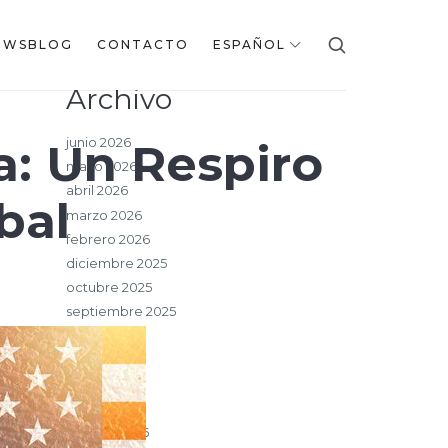
EWSBLOG
CONTACTO
ESPAÑOL
Archivo
junio 2026
a: Un Respiro
mayo 2026
abril 2026
obal
marzo 2026
febrero 2026
diciembre 2025
octubre 2025
septiembre 2025
julio 2025
junio 2025
mayo 2025
marzo 2025
febrero 2025