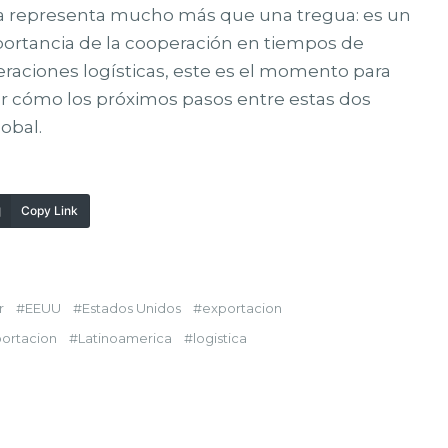
na representa mucho más que una tregua: es un
ortancia de la cooperación en tiempos de
eraciones logísticas, este es el momento para
par cómo los próximos pasos entre estas dos
lobal.
Copy Link
r
EEUU
Estados Unidos
exportacion
ortacion
Latinoamerica
logistica