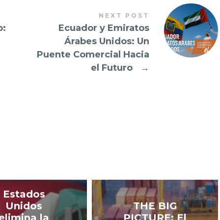
NEXT POST
o:
Ecuador y Emiratos
Árabes Unidos: Un
Puente Comercial Hacia
el Futuro
→
Estados
Unidos
THE BIG
elimina la
PICTURE: El