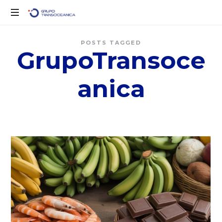
Logística
POSTS TAGGED
Inteligente
GrupoTransoce
para
un
Mundo
anica
en
Movimiento