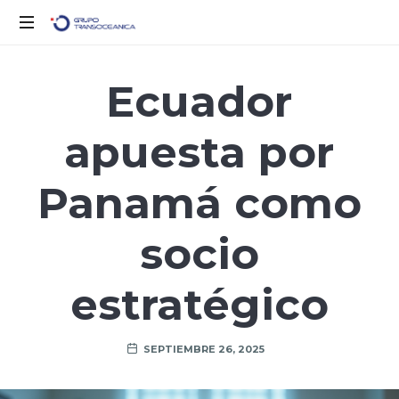
Logística
Inteligente
Ecuador
para
un
apuesta por
Mundo
en
Movimiento
Panamá como
socio
estratégico
SEPTIEMBRE 26, 2025