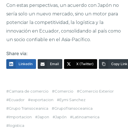
Con estas perspectivas, un acuerdo con Japón no
sería solo un nuevo mercado, sino un motor para
potenciar la competitividad, la logística y la
innovación en Ecuador, consolidando al país como
un socio confiable en el Asia-Pacífico.
Share via:
LinkedIn
Email
X (Twitter)
Copy Link
Camara de comercio
Comercio
Comercio Exterior
Ecuador
exportacion
Eymi Sanchez
Grupo Transoceanica
GrupoTransoceanica
Importacion
Japon
Japón
Latinoamerica
logistica