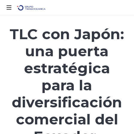
Logística
Inteligente
TLC con Japón:
para
un
una puerta
Mundo
en
Movimiento
estratégica
para la
diversificación
comercial del