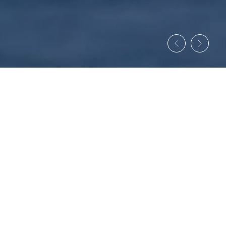
Cotizador
My GT Access
Boletines Informativos
¿Tienes una carga por transportar?
Revisemos los detalles.
SOLICITAR