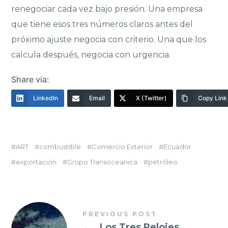
renegociar cada vez bajo presión. Una empresa
que tiene esos tres números claros antes del
próximo ajuste negocia con criterio. Una que los
calcula después, negocia con urgencia.
Share via:
LinkedIn
Email
X (Twitter)
Copy Link
ART
combustible
Comercio Exterior
Ecuador
exportación
Grupo Transoceanica
petróleo
PREVIOUS POST
←
Los Tres Relojes