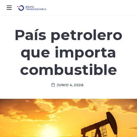
Solo
otro
País petrolero
sitio
de
que importa
WordPress
combustible
JUNIO 4, 2026