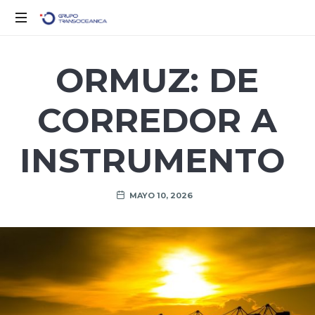
Solo
otro
ORMUZ: DE
sitio
de
CORREDOR A
WordPress
INSTRUMENTO
MAYO 10, 2026