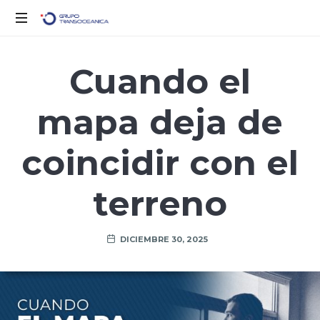
Logística
Inteligente
Cuando el
para
un
mapa deja de
Mundo
en
Movimiento
coincidir con el
terreno
DICIEMBRE 30, 2025