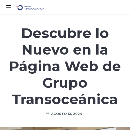
Solo
otro
Descubre lo
sitio
de
Nuevo en la
WordPress
Página Web de
Grupo
Transoceánica
AGOSTO 13, 2024