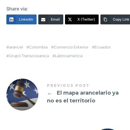
Share via:
LinkedIn
Email
X (Twitter)
Copy Link
arancel
Colombia
Comercio Exterior
Ecuador
Grupo Transoceanica
Latinoamerica
PREVIOUS POST
←
El mapa arancelario ya
no es el territorio