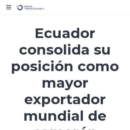
Logística
Inteligente
Ecuador
para
un
consolida su
Mundo
en
Movimiento
posición como
mayor
exportador
mundial de