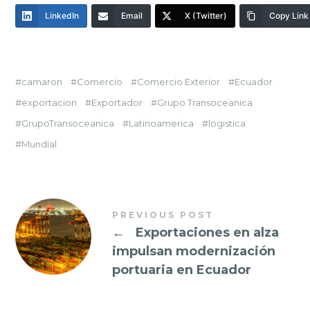
LinkedIn
Email
X (Twitter)
Copy Link
camaron
Comercio
Comercio Exterior
Ecuador
exportacion
Exportador
Grupo Transoceanica
GrupoTransoceanica
Latinoamerica
logistica
Mundial
PREVIOUS POST
←
Exportaciones en alza
impulsan modernización
portuaria en Ecuador