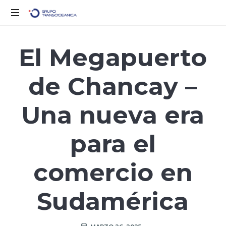
Solo
otro
El Megapuerto
sitio
de
de Chancay –
WordPress
Una nueva era
para el
comercio en
Sudamérica