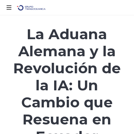
Logística
Inteligente
La Aduana
para
un
Alemana y la
Mundo
en
Movimiento
Revolución de
la IA: Un
Cambio que
Resuena en