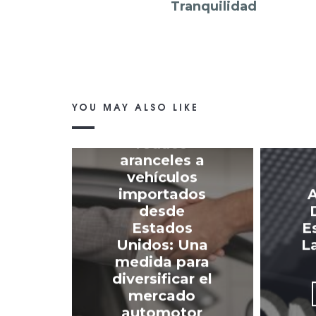
Tranquilidad
YOU MAY ALSO LIKE
Ecuador
reduce
aranceles a
vehículos
importados
A
desde
Estados
E
Unidos: Una
L
medida para
diversificar el
mercado
automotor