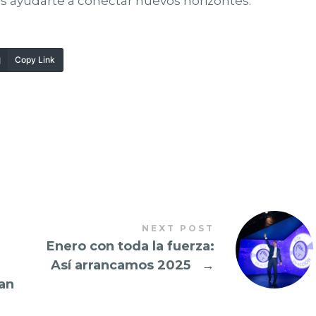
ayudarte a conectar nuevos horizontes.
Copy Link
NEXT POST
Enero con toda la fuerza:
Así arrancamos 2025
→
an