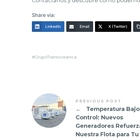
Contáctanos y descubre cómo podemos 
Share via:
LinkedIn
Email
X (Twitter)
GrupoTransoceanica
PREVIOUS POST
←
Temperatura Bajo
Control: Nuevos
Generadores Refuerz
Nuestra Flota para Tu