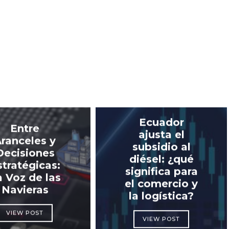
Ecuador
Entre
ajusta el
ranceles y
subsidio al
Decisiones
diésel: ¿qué
stratégicas:
significa para
a Voz de las
el comercio y
Navieras
la logística?
VIEW POST
VIEW POST