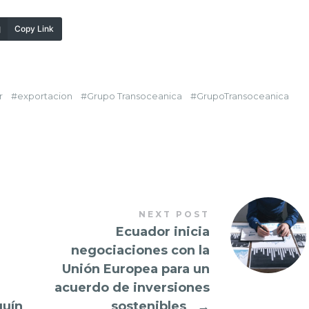
Copy Link
r
exportacion
Grupo Transoceanica
GrupoTransoceanica
NEXT POST
Ecuador inicia
negociaciones con la
Unión Europea para un
acuerdo de inversiones
quín
sostenibles
→