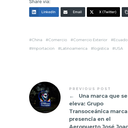
Share via:
LinkedIn
Email
X (Twitter)
China
Comercio
Comercio Exterior
Ecuado
Importacion
Latinoamerica
logistica
USA
PREVIOUS POST
←
Una marca que se
eleva: Grupo
Transoceánica marca
presencia en el
Aeropuerto José Joa