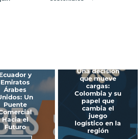
Una decisión
Ecuador y
que mueve
Emiratos
cargas:
Árabes
Colombia y su
Unidos: Un
papel que
Puente
cambia el
Comercial
juego
Hacia el
logístico en la
Futuro
región