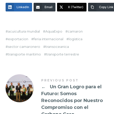
LinkedIn
Email
X (Twitter)
Copy Link
acuicultura mundial
AquaExpo
camaron
exportacion
feria internacional
logistica
sector camaronero
transoceanica
transporte maritimo
transporte terrestre
PREVIOUS POST
←
Un Gran Logro para el
Futuro: Somos
Reconocidos por Nuestro
Compromiso con el