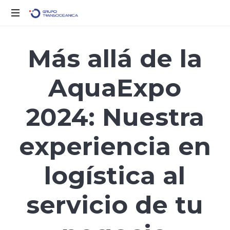
Logística
Inteligente
Más allá de la
para
un
AquaExpo
Mundo
en
Movimiento
2024: Nuestra
experiencia en
logística al
servicio de tu