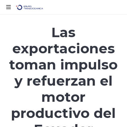
Logística
Inteligente
Las
para
un
exportaciones
Mundo
en
Movimiento
toman impulso
y refuerzan el
motor
productivo del