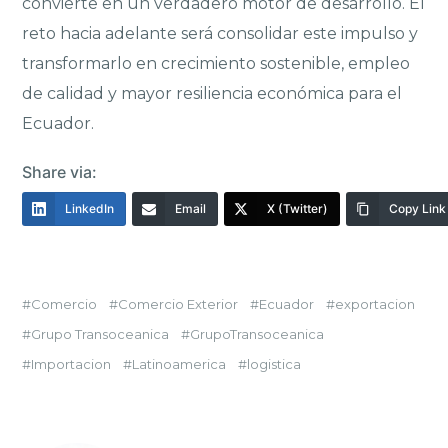
convierte en un verdadero motor de desarrollo. El
reto hacia adelante será consolidar este impulso y
transformarlo en crecimiento sostenible, empleo
de calidad y mayor resiliencia económica para el
Ecuador.
Share via:
LinkedIn
Email
X (Twitter)
Copy Link
Comercio
Comercio Exterior
Ecuador
exportacion
Grupo Transoceanica
GrupoTransoceanica
Importacion
Latinoamerica
logistica