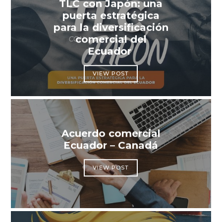
TLC con Japón: una
puerta estratégica
para la diversificación
comercial del
Ecuador
VIEW POST
Acuerdo comercial
Ecuador – Canadá
VIEW POST