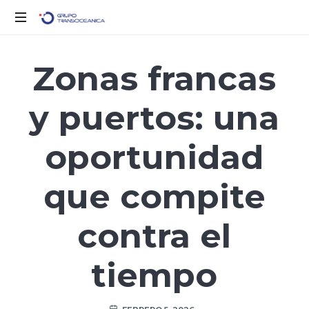
Solo
otro
Zonas francas
sitio
de
y puertos: una
WordPress
oportunidad
que compite
contra el
tiempo