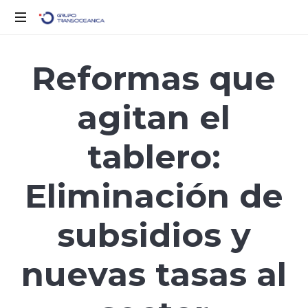
Logística
Inteligente
Reformas que
para
un
agitan el
Mundo
en
Movimiento
tablero:
Eliminación de
subsidios y
nuevas tasas al