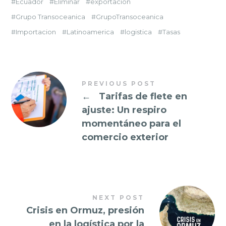
Ecuador
Eliminar
exportacion
Grupo Transoceanica
GrupoTransoceanica
Importacion
Latinoamerica
logistica
Tasas
PREVIOUS POST
←
Tarifas de flete en
ajuste: Un respiro
momentáneo para el
comercio exterior
NEXT POST
Crisis en Ormuz, presión
en la logística por la