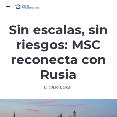
Logística
Inteligente
Sin escalas, sin
para
un
riesgos: MSC
Mundo
en
Movimiento
reconecta con
Rusia
JULIO 3, 2025