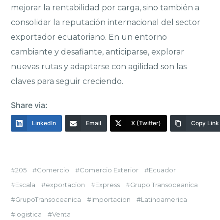
mejorar la rentabilidad por carga, sino también a
consolidar la reputación internacional del sector
exportador ecuatoriano. En un entorno
cambiante y desafiante, anticiparse, explorar
nuevas rutas y adaptarse con agilidad son las
claves para seguir creciendo.
Share via:
LinkedIn
Email
X (Twitter)
Copy Link
205
Comercio
Comercio Exterior
Ecuador
Escala
exportacion
Express
Grupo Transoceanica
GrupoTransoceanica
Importacion
Latinoamerica
logistica
Venta