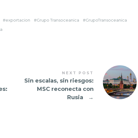
exportacion
Grupo Transoceanica
GrupoTransoceanica
a
NEXT POST
Sin escalas, sin riesgos:
es:
MSC reconecta con
Rusia
→