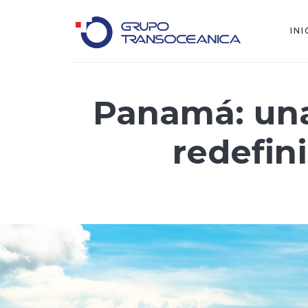
INI
Logística Inteligente para un Mundo en Movimiento
Panamá: una
redefin