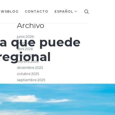
EWSBLOG
CONTACTO
ESPAÑOL
Archivo
junio 2026
ca que puede
mayo 2026
abril 2026
regional
marzo 2026
febrero 2026
diciembre 2025
octubre 2025
septiembre 2025
julio 2025
junio 2025
mayo 2025
marzo 2025
febrero 2025