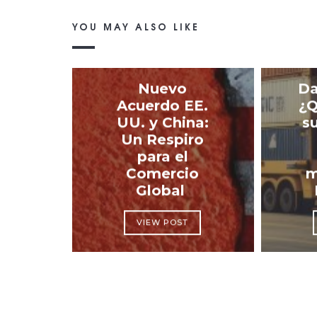
YOU MAY ALSO LIKE
Nuevo
Da
Acuerdo EE.
¿Q
UU. y China:
s
Un Respiro
para el
Comercio
m
Global
VIEW POST