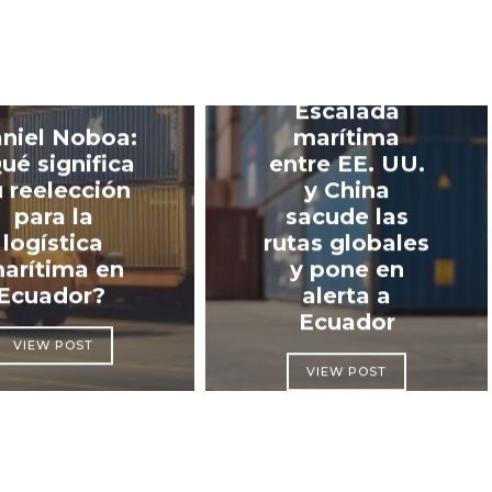
Escalada
niel Noboa:
marítima
ué significa
entre EE. UU.
u reelección
y China
para la
sacude las
logística
rutas globales
arítima en
y pone en
Ecuador?
alerta a
Ecuador
VIEW POST
VIEW POST