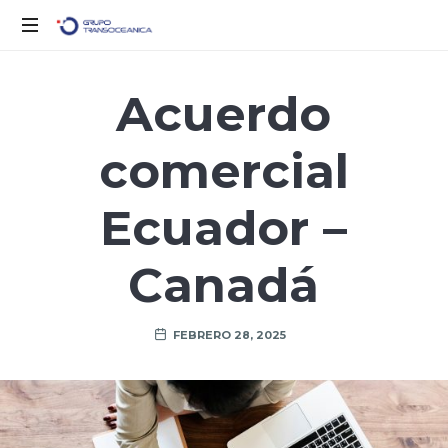
Logística
Inteligente
Acuerdo
para
un
comercial
Mundo
en
Movimiento
Ecuador –
Canadá
FEBRERO 28, 2025