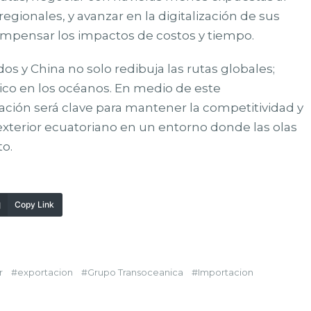
egionales, y avanzar en la digitalización de sus
ompensar los impactos de costos y tiempo.
os y China no solo redibuja las rutas globales;
co en los océanos. En medio de este
ción será clave para mantener la competitividad y
exterior ecuatoriano en un entorno donde las olas
to.
Copy Link
r
exportacion
Grupo Transoceanica
Importacion