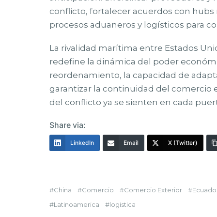
conflicto, fortalecer acuerdos con hubs r
procesos aduaneros y logísticos para c
La rivalidad marítima entre Estados Unid
redefine la dinámica del poder económi
reordenamiento, la capacidad de adapta
garantizar la continuidad del comercio 
del conflicto ya se sienten en cada puer
Share via:
LinkedIn
Email
X (Twitter)
China
Comercio
Comercio Exterior
Ecuado
Latinoamerica
logistica