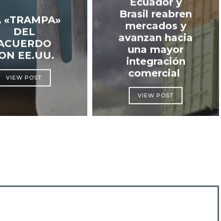
Ecuador y
Brasil reabren
A «TRAMPA»
mercados y
DEL
avanzan hacia
ACUERDO
una mayor
ON EE.UU.
integración
comercial
VIEW POST
VIEW POST