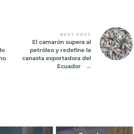
NEXT POST
El camarón supera al
do
petróleo y redefine la
no
canasta exportadora del
Ecuador
→