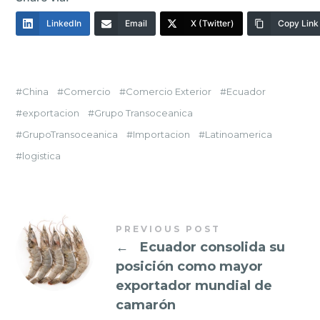
LinkedIn
Email
X (Twitter)
Copy Link
China
Comercio
Comercio Exterior
Ecuador
exportacion
Grupo Transoceanica
GrupoTransoceanica
Importacion
Latinoamerica
logistica
PREVIOUS POST
←
Ecuador consolida su
posición como mayor
exportador mundial de
camarón