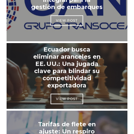
gestión de embarques
VIEW POST
Ecuador busca
eliminar aranceles en
EE. UU.: Una jugada
clave para blindar su
competitividad
exportadora
VIEW POST
Tarifas de flete en
ajuste: Un respiro