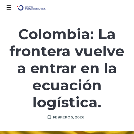
Logística
Inteligente
Colombia: La
para
un
frontera vuelve
Mundo
en
Movimiento
a entrar en la
ecuación
logística.
FEBRERO 5, 2026