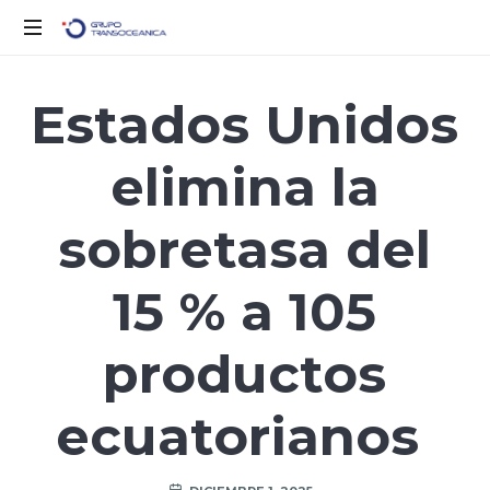
Logística
Inteligente
Estados Unidos
para
un
elimina la
Mundo
en
Movimiento
sobretasa del
15 % a 105
productos
ecuatorianos