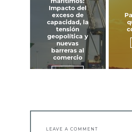
marítimos:
Impacto del
exceso de
Pa
capacidad, la
q
tensión
c
geopolítica y
nuevas
barreras al
comercio
VIEW POST
LEAVE A COMMENT