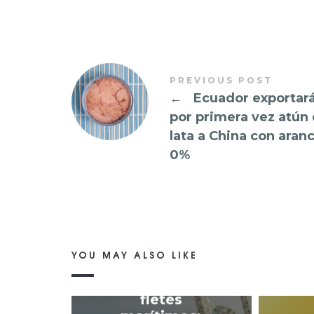
PREVIOUS POST
←
Ecuador exportar
por primera vez atún
lata a China con aranc
0%
YOU MAY ALSO LIKE
Caída de
fletes