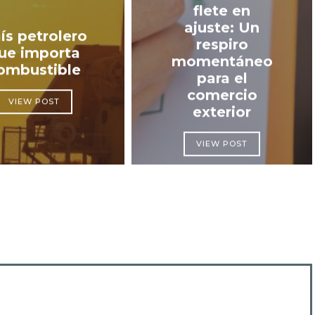
flete en
ajuste: Un
ís petrolero
respiro
ue importa
momentáneo
ombustible
para el
comercio
VIEW POST
exterior
VIEW POST