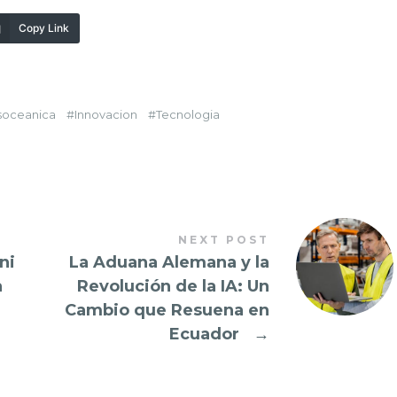
Copy Link
soceanica
Innovacion
Tecnologia
NEXT POST
ni
La Aduana Alemana y la
a
Revolución de la IA: Un
Cambio que Resuena en
Ecuador
→