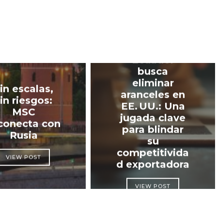
Ecuador
busca
eliminar
in escalas,
aranceles en
in riesgos:
EE. UU.: Una
MSC
jugada clave
conecta con
para blindar
Rusia
su
competitivida
VIEW POST
d exportadora
VIEW POST