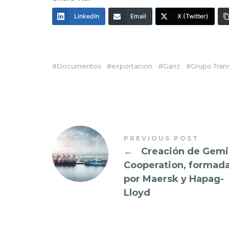
LinkedIn
Email
X (Twitter)
Documentos
exportacion
Ganz
Grupo Tran
PREVIOUS POST
←
Creación de Gemi
Cooperation, formad
por Maersk y Hapag-
Lloyd