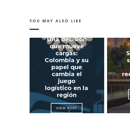
YOU MAY ALSO LIKE
Una decisión
que mueve
cargas:
S
Colombia y su
s
papel que
cambia el
re
juego
logístico en la
región
VIEW POST